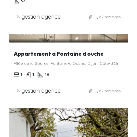
82
gestion agence
il y a2 semaines
48.000 €
Appartement a Fontaine d ouche
Allée de la Source, Fontaine-d'Ouche, Dijon, Côte-d'Or, Bourgogne-Franche-Comté, France métropolitaine, 21000, France
1
1
48
gestion agence
il y a2 semaines