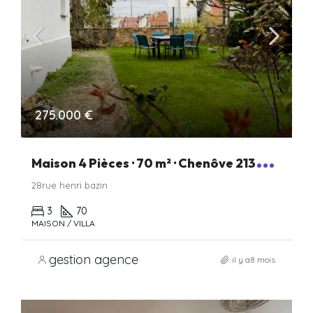
275.000 €
M
aison 4 Pièces · 70 m² · Chenôve 21300 · Quartier Chenôve
28rue henri bazin
3
70
MAISON / VILLA
gestion agence
il y a8 mois