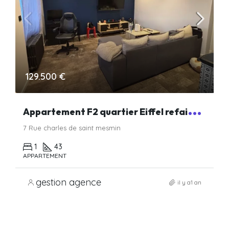
129.500 €
A
ppartement F2 quartier Eiffel refait a neuf
7 Rue charles de saint mesmin
1
43
APPARTEMENT
gestion agence
il y a1 an