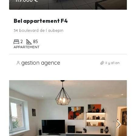
Bel appartement F4
34 boulevard de l aubepin
2
85
APPARTEMENT
gestion agence
il y a1 an