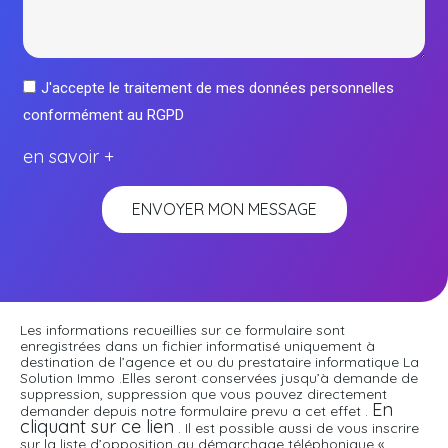
J'accepte le traitement de mes données personnelles
conformément au RGPD
en savoir +
ENVOYER MON MESSAGE
Les informations recueillies sur ce formulaire sont
enregistrées dans un fichier informatisé uniquement à
destination de l’agence et ou du prestataire informatique La
Solution Immo .Elles seront conservées jusqu’à demande de
suppression, suppression que vous pouvez directement
En
demander depuis notre formulaire prevu a cet effet .
cliquant sur ce lien
. Il est possible aussi de vous inscrire
sur la liste d’opposition au démarchage téléphonique «