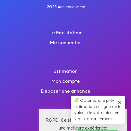
2025 Audience Immo
Le Facilitateur
Me connecter
Estimation
Mon compte
Déposer une annonce
Obtenez une pré-
✕
estimation en ligne de la
valeur de votre bien, en
2 min, gratuitement.
Plan de site
RGPD: Ce site utilise des cookies pour
une meilleure expérience:
Nos annonces