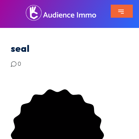
seal
0