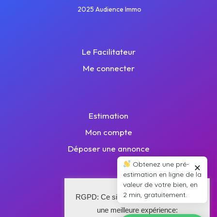
2025 Audience Immo
Le Facilitateur
Me connecter
Estimation
Mon compte
Déposer une annonce
Obtenez une pré-
✕
estimation en ligne de la
valeur de votre bien, en
2 min, gratuitement.
Plan de site
RGPD: Ce site utilise des cookies pour
une meilleure expérience:
Nos annonces