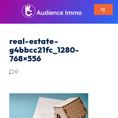
real-estate-
g4bbcc21fc_1280-
768×556
0