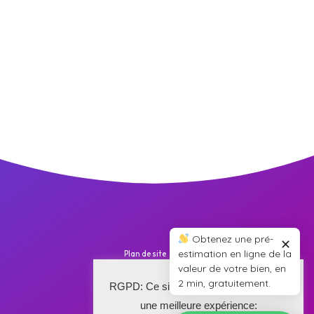
Obtenez une pré-
✕
estimation en ligne de la
Plan de site
valeur de votre bien, en
Nos annonces
2 min, gratuitement.
RGPD: Ce site utilise des cookies pour
Barème
une meilleure expérience: