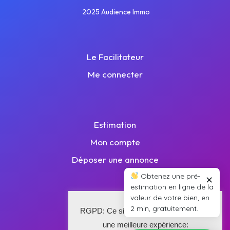
2025 Audience Immo
Le Facilitateur
Me connecter
Estimation
Mon compte
Déposer une annonce
Obtenez une pré-
✕
estimation en ligne de la
valeur de votre bien, en
2 min, gratuitement.
Plan de site
RGPD: Ce site utilise des cookies pour
une meilleure expérience:
Nos annonces