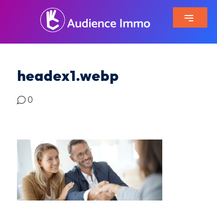
headex1.webp
0