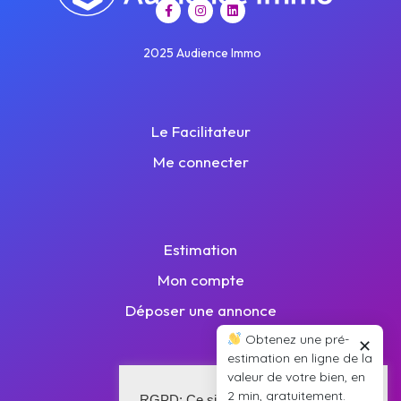
2025 Audience Immo
Le Facilitateur
Me connecter
Estimation
Mon compte
Déposer une annonce
Obtenez une pré-
✕
estimation en ligne de la
valeur de votre bien, en
2 min, gratuitement.
Plan de site
RGPD: Ce site utilise des cookies pour